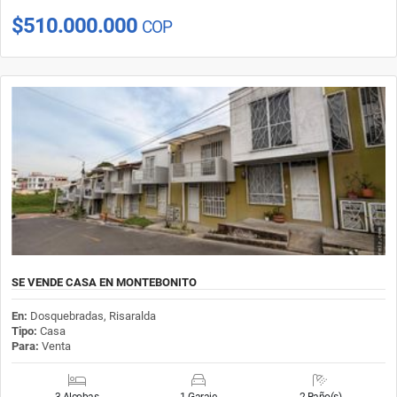
$510.000.000
COP
SE VENDE CASA EN MONTEBONITO
En:
Dosquebradas, Risaralda
Tipo:
Casa
Para:
Venta
3 Alcobas
1 Garaje
2 Baño(s)