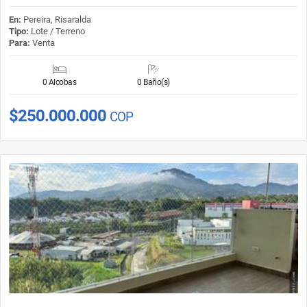
En:
Pereira, Risaralda
Tipo:
Lote / Terreno
Para:
Venta
0 Alcobas
0 Baño(s)
$250.000.000
COP