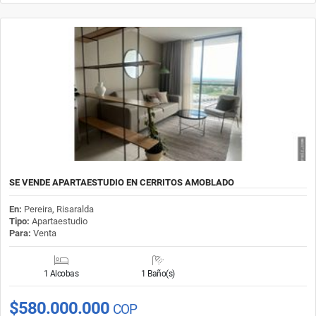
SE VENDE APARTAESTUDIO EN CERRITOS AMOBLADO
En:
Pereira, Risaralda
Tipo:
Apartaestudio
Para:
Venta
1 Alcobas
1 Baño(s)
$580.000.000
COP