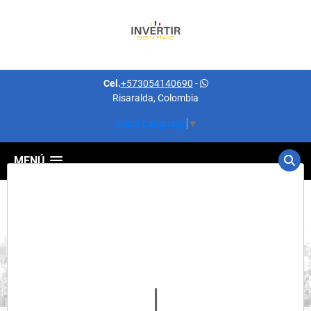
Cel.
+573054140690
-
Risaralda, Colombia
Select Language
▼
MENÚ
Detalles del inmueble