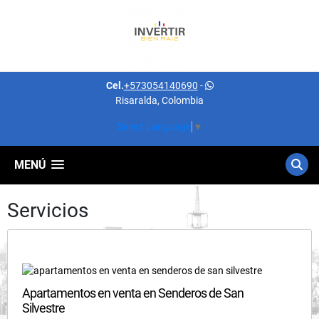
Cel.
+573054140690
-
Risaralda, Colombia
Select Language
▼
MENÚ
Servicios
Apartamentos en venta en Senderos de San
Silvestre