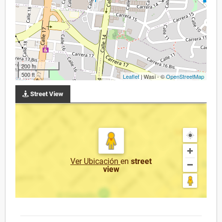
200 m
500 ft
Leaflet
| Wasi - ©
OpenStreetMap
Street View
Ver Ubicación
en
street
view