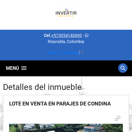
Cel.
+573054140690
-
Risaralda, Colombia
Select Language
▼
MENÚ
Detalles del inmueble
LOTE EN VENTA EN PARAJES DE CONDINA