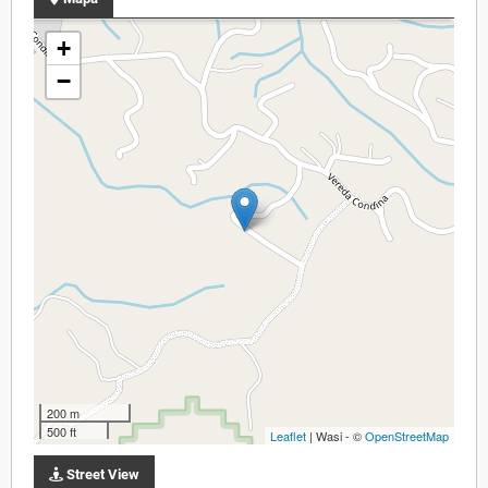
+
−
200 m
500 ft
Leaflet
| Wasi - ©
OpenStreetMap
Street View