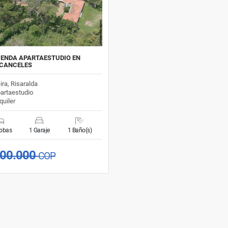
IENDA APARTAESTUDIO EN
 CANCELES
ira, Risaralda
artaestudio
quiler
cobas
1 Garaje
1 Baño(s)
000.000
COP