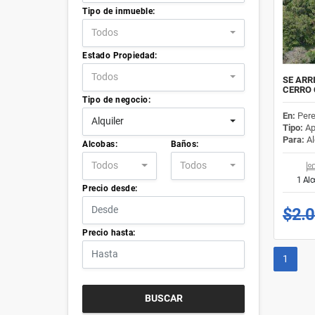
Tipo de inmueble:
Todos
Estado Propiedad:
Todos
SE ARR
CERRO
Tipo de negocio:
En:
Pere
Alquiler
Tipo:
Ap
Para:
Al
Alcobas:
Baños:
Todos
Todos
1 Al
Precio desde:
$2.
Precio hasta:
1
BUSCAR