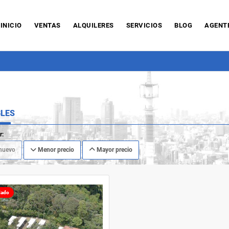
INICIO
VENTAS
ALQUILERES
SERVICIOS
BLOG
AGENT
LES
r:
nuevo
Menor precio
Mayor precio
lado