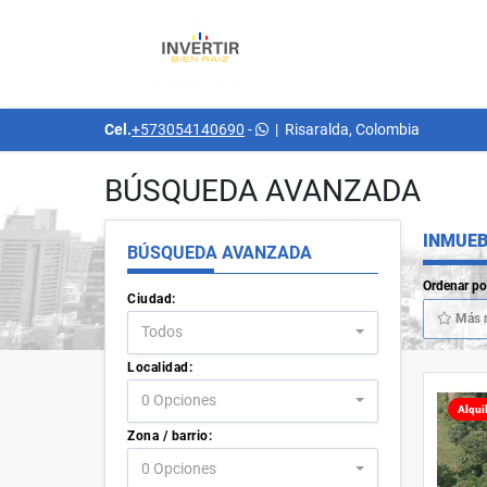
Cel.
+573054140690
-
|
Risaralda, Colombia
BÚSQUEDA AVANZADA
INMUEB
BÚSQUEDA AVANZADA
Ordenar po
Ciudad:
Más 
Todos
Localidad:
0 Opciones
Alqui
Zona / barrio:
0 Opciones