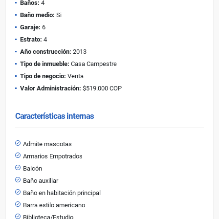
Baños:
4
Baño medio:
Si
Garaje:
6
Estrato:
4
Año construcción:
2013
Tipo de inmueble:
Casa Campestre
Tipo de negocio:
Venta
Valor Administración:
$519.000 COP
Características internas
Admite mascotas
Armarios Empotrados
Balcón
Baño auxiliar
Baño en habitación principal
Barra estilo americano
Biblioteca/Estudio