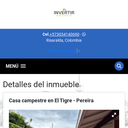
Cel.
+573054140690
-
Risaralda, Colombia
Select Language
▼
MENÚ
Detalles del inmueble
Casa campestre en El Tigre - Pereira