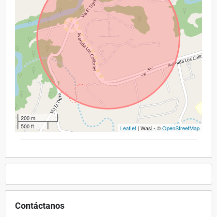
200 m
500 ft
Leaflet
| Wasi - ©
OpenStreetMap
Contáctanos