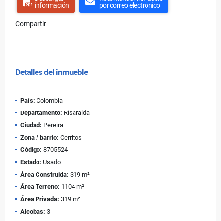
información
por correo electrónico
Compartir
Detalles del inmueble
País:
Colombia
Departamento:
Risaralda
Ciudad:
Pereira
Zona / barrio:
Cerritos
Código:
8705524
Estado:
Usado
Área Construida:
319 m²
Área Terreno:
1104 m²
Área Privada:
319 m²
Alcobas:
3