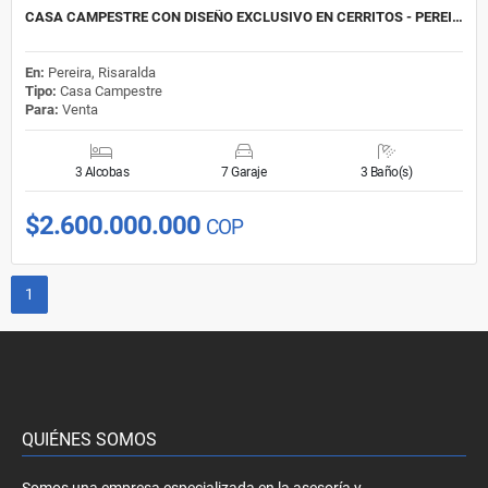
CASA CAMPESTRE CON DISEÑO EXCLUSIVO EN CERRITOS - PEREI…
En:
Pereira, Risaralda
Tipo:
Casa Campestre
Para:
Venta
3 Alcobas
7 Garaje
3 Baño(s)
$2.600.000.000
COP
1
QUIÉNES SOMOS
Somos una empresa especializada en la asesoría y