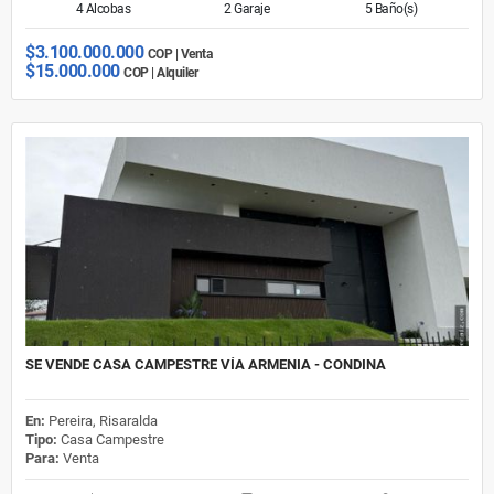
4 Alcobas
2 Garaje
5 Baño(s)
$3.100.000.000
COP | Venta
$15.000.000
COP | Alquiler
SE VENDE CASA CAMPESTRE VÍA ARMENIA - CONDINA
En:
Pereira, Risaralda
Tipo:
Casa Campestre
Para:
Venta