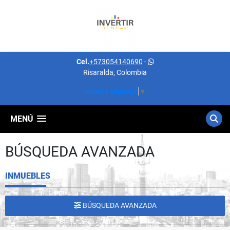
Cel.
+573054140690
-
Risaralda, Colombia
Select Language
▼
MENÚ
BÚSQUEDA AVANZADA
INMUEBLES
BÚSQUEDA AVANZADA