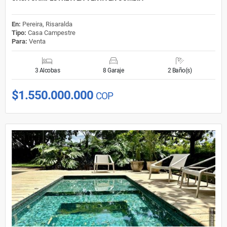
En:
Pereira, Risaralda
Tipo:
Casa Campestre
Para:
Venta
3 Alcobas
8 Garaje
2 Baño(s)
$1.550.000.000
COP