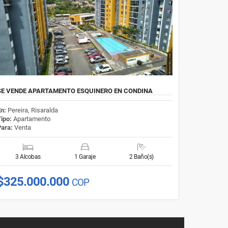
SE VENDE APARTAMENTO ESQUINERO EN CONDINA
En:
Pereira, Risaralda
Tipo:
Apartamento
Para:
Venta
3 Alcobas
1 Garaje
2 Baño(s)
$325.000.000
COP