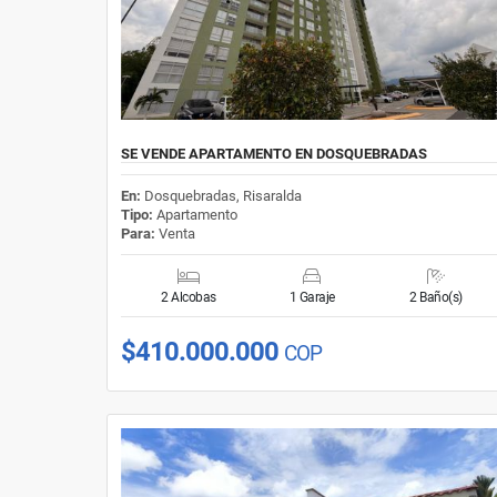
SE VENDE APARTAMENTO EN DOSQUEBRADAS
En:
Dosquebradas, Risaralda
Tipo:
Apartamento
Para:
Venta
2 Alcobas
1 Garaje
2 Baño(s)
$410.000.000
COP