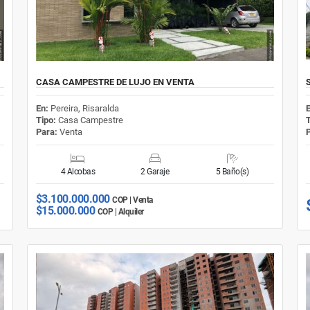
CASA CAMPESTRE DE LUJO EN VENTA
En:
Pereira, Risaralda
Tipo:
Casa Campestre
Para:
Venta
4 Alcobas
2 Garaje
5 Baño(s)
$3.100.000.000
COP | Venta
$15.000.000
COP | Alquiler