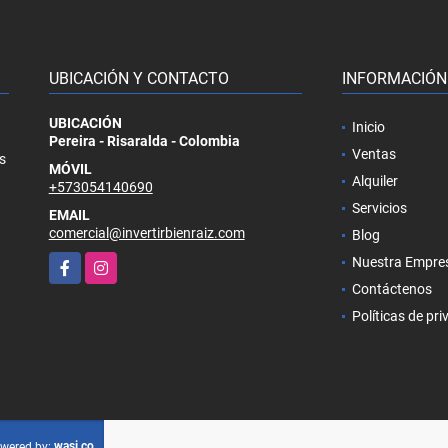
UBICACIÓN Y CONTACTO
INFORMACIÓN
UBICACIÓN
Inicio
Pereira - Risaralda - Colombia
Ventas
s
MÓVIL
Alquiler
+573054140690
Servicios
EMAIL
comercial@invertirbienraiz.com
Blog
Facebook
Instagram
Nuestra Empre
Contáctenos
Políticas de pr
wasi.co
wered by: