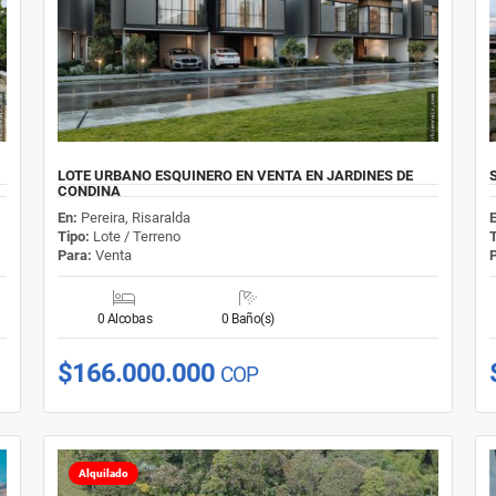
LOTE URBANO ESQUINERO EN VENTA EN JARDINES DE
CONDINA
En:
Pereira, Risaralda
Tipo:
Lote / Terreno
Para:
Venta
0 Alcobas
0 Baño(s)
$166.000.000
COP
Alquilado