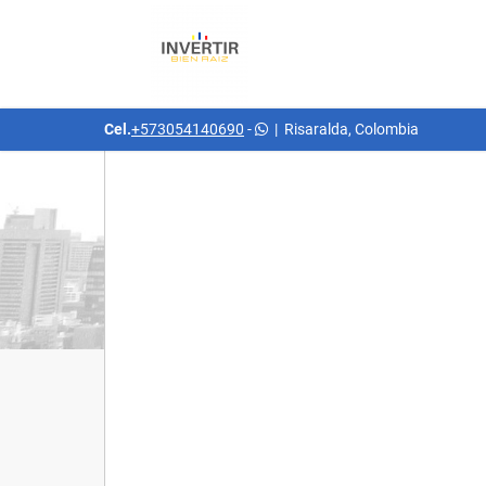
Cel.
+573054140690
-
|
Risaralda, Colombia
Detalles del inmueble