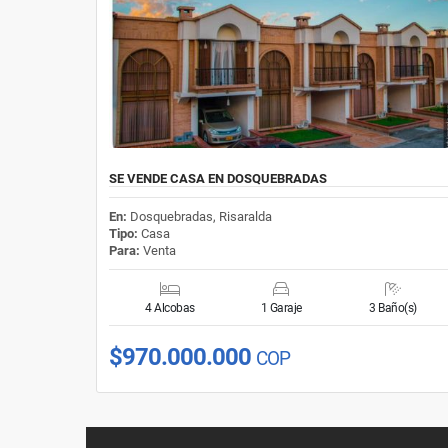
SE VENDE CASA EN DOSQUEBRADAS
En:
Dosquebradas, Risaralda
Tipo:
Casa
Para:
Venta
4 Alcobas
1 Garaje
3 Baño(s)
$970.000.000
COP