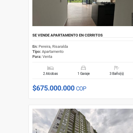
SE VENDE APARTAMENTO EN CERRITOS
En:
Pereira, Risaralda
Tipo:
Apartamento
Para:
Venta
2 Alcobas
1 Garaje
3 Baño(s)
$675.000.000
COP