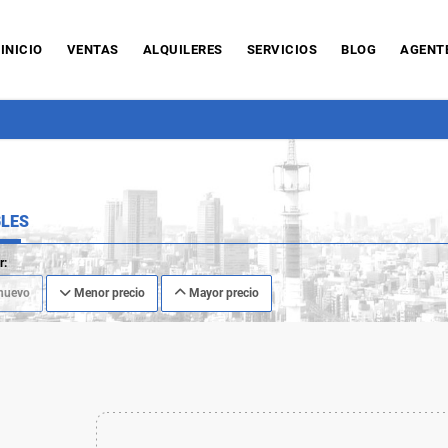
INICIO
VENTAS
ALQUILERES
SERVICIOS
BLOG
AGENT
LES
r:
nuevo
Menor precio
Mayor precio