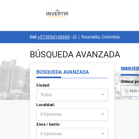
Cel.
+573054140690
-
|
Risaralda, Colombia
BÚSQUEDA AVANZADA
INMUEB
BÚSQUEDA AVANZADA
Ordenar po
Ciudad:
Más 
Todos
Localidad:
0 Opciones
Zona / barrio:
0 Opciones