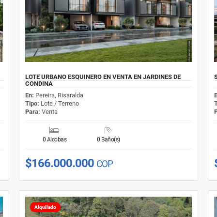
LOTE URBANO ESQUINERO EN VENTA EN JARDINES DE
CONDINA
En:
Pereira, Risaralda
Tipo:
Lote / Terreno
Para:
Venta
0 Alcobas
0 Baño(s)
$166.000.000
COP
Alquilado