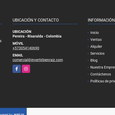
UBICACIÓN Y CONTACTO
INFORMACIÓN
UBICACIÓN
Inicio
Pereira - Risaralda - Colombia
Ventas
s
MÓVIL
Alquiler
+573054140690
Servicios
EMAIL
comercial@invertirbienraiz.com
Blog
Facebook
Instagram
Nuestra Empre
Contáctenos
Políticas de pr
wasi.co
wered by: