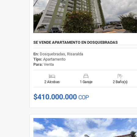
SE VENDE APARTAMENTO EN DOSQUEBRADAS
En:
Dosquebradas, Risaralda
Tipo:
Apartamento
Para:
Venta
2 Alcobas
1 Garaje
2 Baño(s)
$410.000.000
COP