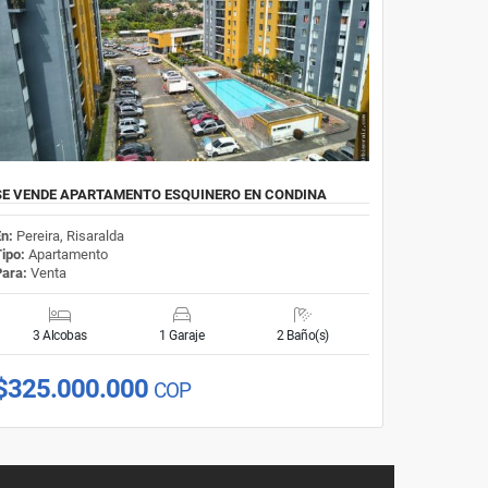
SE VENDE APARTAMENTO ESQUINERO EN CONDINA
En:
Pereira, Risaralda
Tipo:
Apartamento
Para:
Venta
3 Alcobas
1 Garaje
2 Baño(s)
$325.000.000
COP