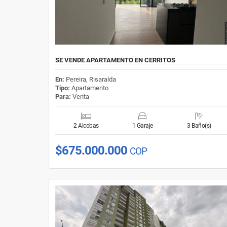
SE VENDE APARTAMENTO EN CERRITOS
En:
Pereira, Risaralda
Tipo:
Apartamento
Para:
Venta
2 Alcobas
1 Garaje
3 Baño(s)
$675.000.000
COP