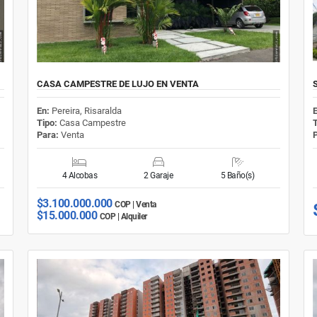
CASA CAMPESTRE DE LUJO EN VENTA
En:
Pereira, Risaralda
Tipo:
Casa Campestre
Para:
Venta
4 Alcobas
2 Garaje
5 Baño(s)
$3.100.000.000
COP | Venta
$15.000.000
COP | Alquiler