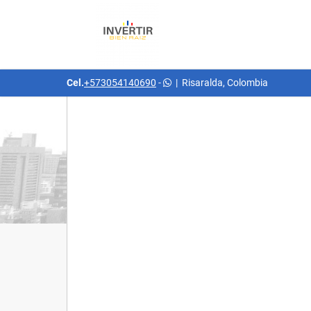
Cel.
+573054140690
-
|
Risaralda, Colombia
Detalles del inmueble