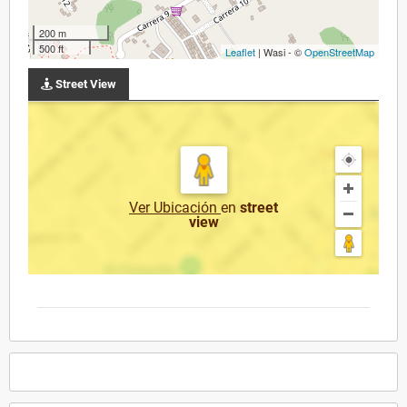
200 m
500 ft
Leaflet
| Wasi - ©
OpenStreetMap
Street View
Ver Ubicación
en
street
view