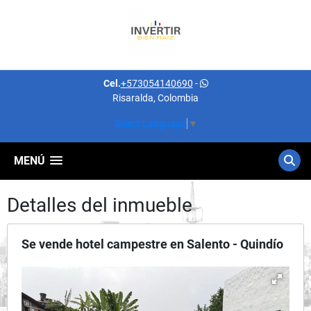
Cel.
+573054140690
-
Risaralda, Colombia
Select Language
▼
MENÚ
Detalles del inmueble
Se vende hotel campestre en Salento - Quindío