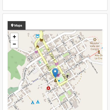
Mapa
+
−