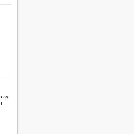
a con
os