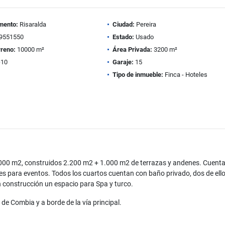
mento:
Risaralda
Ciudad:
Pereira
9551550
Estado:
Usado
rreno:
10000 m²
Área Privada:
3200 m²
10
Garaje:
15
Tipo de inmueble:
Finca - Hoteles
.000 m2, construidos 2.200 m2 + 1.000 m2 de terrazas y andenes. Cuent
nes para eventos. Todos los cuartos cuentan con baño privado, dos de ell
en construcción un espacio para Spa y turco.
 de Combia y a borde de la vía principal.