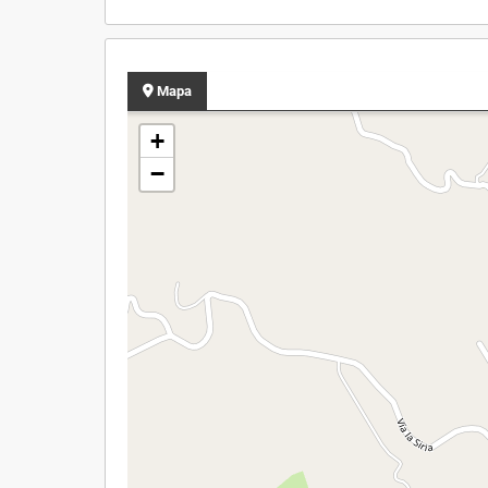
Mapa
+
−