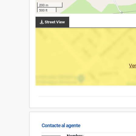
200 m
500 ft
Street View
Ve
Contacte al agente