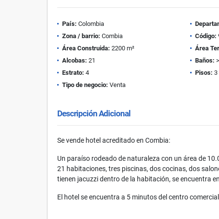
País:
Colombia
Departa
Zona / barrio:
Combia
Código:
Área Construida:
2200 m²
Área Te
Alcobas:
21
Baños:
>
Estrato:
4
Pisos:
3
Tipo de negocio:
Venta
Descripción Adicional
Se vende hotel acreditado en Combia:
Un paraíso rodeado de naturaleza con un área de 10
21 habitaciones, tres piscinas, dos cocinas, dos salo
tienen jacuzzi dentro de la habitación, se encuentra 
El hotel se encuentra a 5 minutos del centro comercial