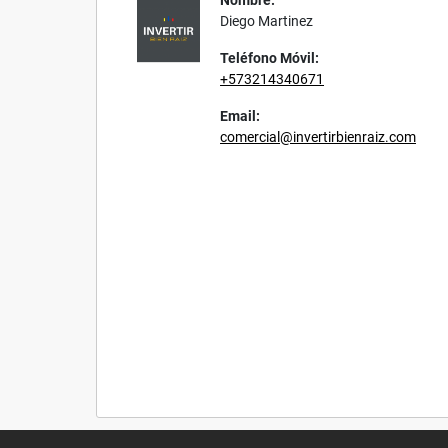
Nombre:
Diego Martinez
Teléfono Móvil:
+573214340671
Email:
comercial@invertirbienraiz.com