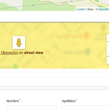
Leaflet
| Wasi - ©
OpenStr
r Ubicación
en
street view
*
*
Nombre
Apellidos