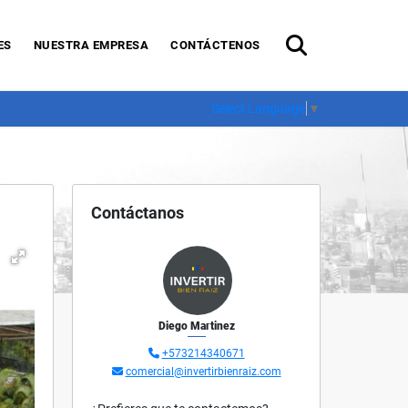
ES
NUESTRA EMPRESA
CONTÁCTENOS
Select Language
▼
Contáctanos
Diego Martinez
+573214340671
comercial@invertirbienraiz.com