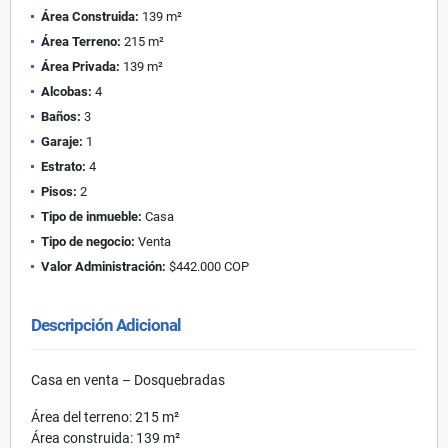
Área Construida:
139 m²
Área Terreno:
215 m²
Área Privada:
139 m²
Alcobas:
4
Baños:
3
Garaje:
1
Estrato:
4
Pisos:
2
Tipo de inmueble:
Casa
Tipo de negocio:
Venta
Valor Administración:
$442.000 COP
Descripción Adicional
Casa en venta – Dosquebradas
Área del terreno: 215 m²
Área construida: 139 m²