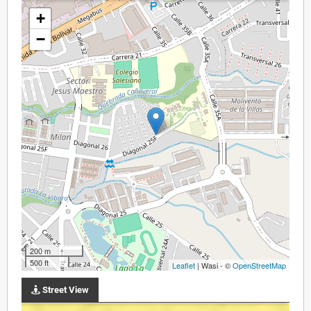
+
−
200 m
500 ft
Leaflet
| Wasi - ©
OpenStreetMap
Street View