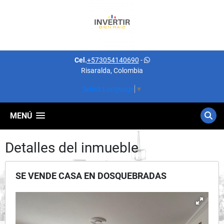
Cel.
+573054140690
-
Risaralda, Colombia
Select Language
▼
MENÚ
Detalles del inmueble
SE VENDE CASA EN DOSQUEBRADAS