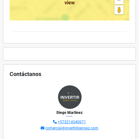
view
Contáctanos
Diego Martinez
+573214340671
comercial@invertirbienraiz.com