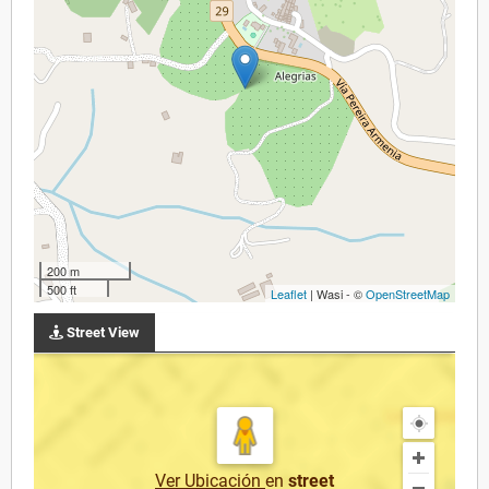
200 m
500 ft
Leaflet
| Wasi - ©
OpenStreetMap
Street View
Ver Ubicación
en
street