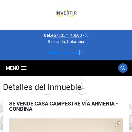
Cel.
+573054140690
-
Risaralda, Colombia
Select Language
▼
MENÚ
Detalles del inmueble
SE VENDE CASA CAMPESTRE VÍA ARMENIA -
CONDINA