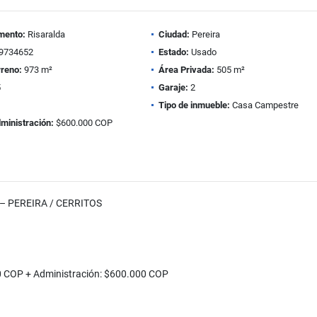
mento:
Risaralda
Ciudad:
Pereira
9734652
Estado:
Usado
rreno:
973 m²
Área Privada:
505 m²
5
Garaje:
2
Tipo de inmueble:
Casa Campestre
ministración:
$600.000 COP
– PEREIRA / CERRITOS
00 COP + Administración: $600.000 COP