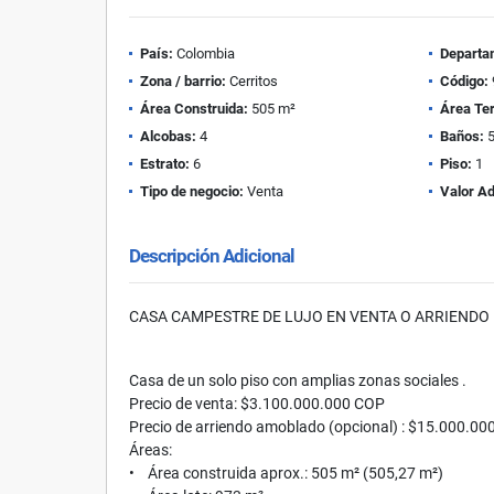
País:
Colombia
Departa
Zona / barrio:
Cerritos
Código:
Área Construida:
505 m²
Área Te
Alcobas:
4
Baños:
Estrato:
6
Piso:
1
Tipo de negocio:
Venta
Valor Ad
Descripción Adicional
CASA CAMPESTRE DE LUJO EN VENTA O ARRIENDO 
Casa de un solo piso con amplias zonas sociales .
Precio de venta: $3.100.000.000 COP
Precio de arriendo amoblado (opcional) : $15.000.0
Áreas:
• Área construida aprox.: 505 m² (505,27 m²)