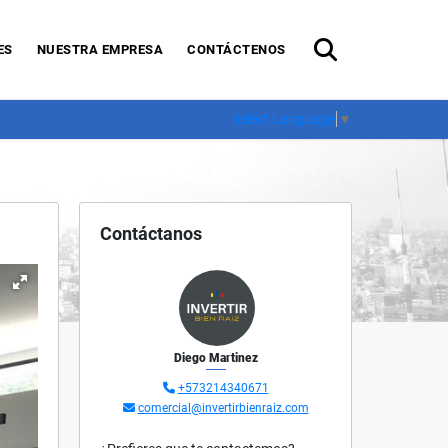
ES
NUESTRA EMPRESA
CONTÁCTENOS
Select Language
▼
Contáctanos
Diego Martinez
+573214340671
comercial@invertirbienraiz.com