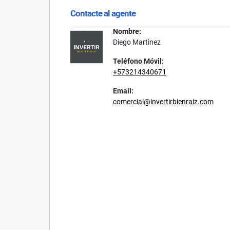
Contacte al agente
Nombre:
Diego Martinez
Teléfono Móvil:
+573214340671
Email:
comercial@invertirbienraiz.com