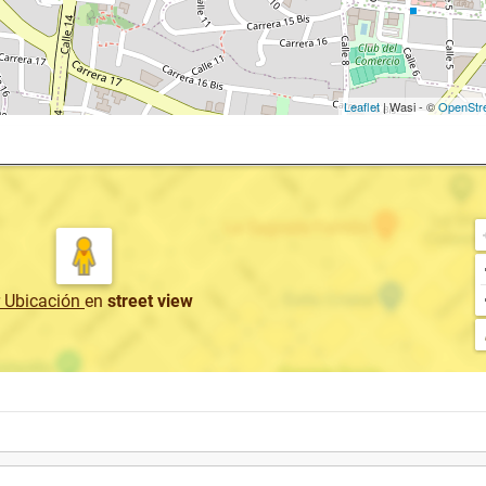
Leaflet
| Wasi - ©
OpenStr
r Ubicación
en
street view