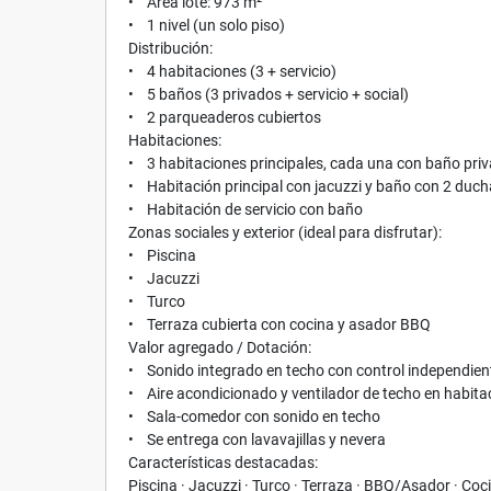
• Área lote: 973 m²
• 1 nivel (un solo piso)
Distribución:
• 4 habitaciones (3 + servicio)
• 5 baños (3 privados + servicio + social)
• 2 parqueaderos cubiertos
Habitaciones:
• 3 habitaciones principales, cada una con baño priv
• Habitación principal con jacuzzi y baño con 2 duc
• Habitación de servicio con baño
Zonas sociales y exterior (ideal para disfrutar):
• Piscina
• Jacuzzi
• Turco
• Terraza cubierta con cocina y asador BBQ
Valor agregado / Dotación:
• Sonido integrado en techo con control independien
• Aire acondicionado y ventilador de techo en habita
• Sala-comedor con sonido en techo
• Se entrega con lavavajillas y nevera
Características destacadas:
Piscina · Jacuzzi · Turco · Terraza · BBQ/Asador · Coci