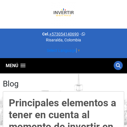
Cel.
+573054140690
-
Risaralda, Colombia
Select Language
▼
MENÚ
Blog
Principales elementos a
tener en cuenta al
momento de invertir en