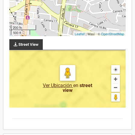
200 m
500 ft
Leaflet
| Wasi - ©
OpenStreetMap
Street View
Ver Ubicación
en
street
view