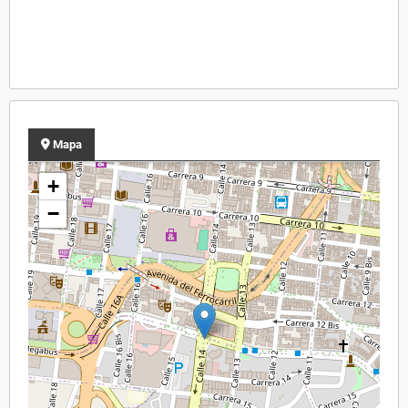
Mapa
+
−