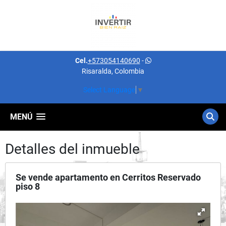
Cel.
+573054140690
-
Risaralda, Colombia
Select Language
▼
MENÚ
Detalles del inmueble
Se vende apartamento en Cerritos Reservado
piso 8