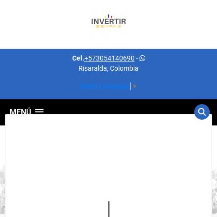
Cel.
+573054140690
-
Risaralda, Colombia
Select Language
▼
MENÚ
Detalles del inmueble