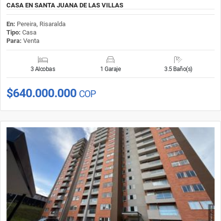
CASA EN SANTA JUANA DE LAS VILLAS
En:
Pereira, Risaralda
Tipo:
Casa
Para:
Venta
3 Alcobas
1 Garaje
3.5 Baño(s)
$640.000.000
COP