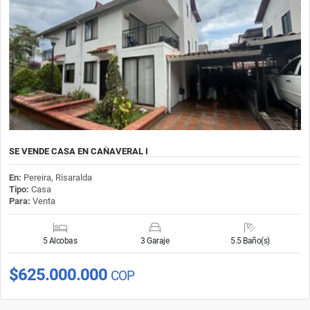
SE VENDE CASA EN CAÑAVERAL I
En:
Pereira, Risaralda
Tipo:
Casa
Para:
Venta
5 Alcobas
3 Garaje
5.5 Baño(s)
$625.000.000
COP