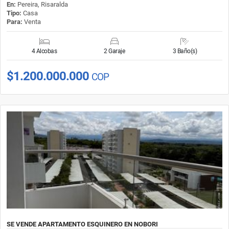
En:
Pereira, Risaralda
Tipo:
Casa
Para:
Venta
4 Alcobas
2 Garaje
3 Baño(s)
$1.200.000.000
COP
SE VENDE APARTAMENTO ESQUINERO EN NOBORI