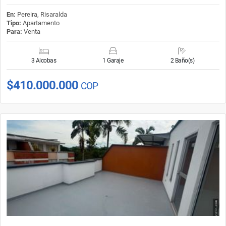
En:
Pereira, Risaralda
Tipo:
Apartamento
Para:
Venta
3 Alcobas
1 Garaje
2 Baño(s)
$410.000.000
COP