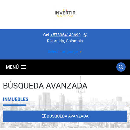
Cel.
+573054140690
-
Risaralda, Colombia
Select Language
▼
MENÚ
BÚSQUEDA AVANZADA
INMUEBLES
BÚSQUEDA AVANZADA