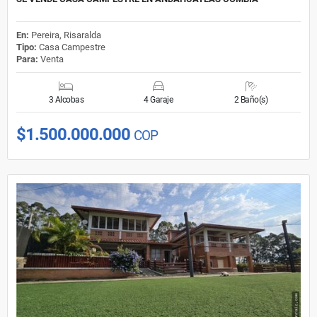
En:
Pereira, Risaralda
Tipo:
Casa Campestre
Para:
Venta
3 Alcobas
4 Garaje
2 Baño(s)
$1.500.000.000
COP