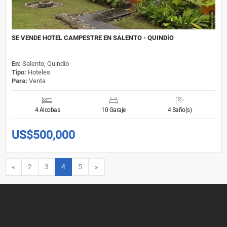
SE VENDE HOTEL CAMPESTRE EN SALENTO - QUINDÍO
En:
Salento, Quindío
Tipo:
Hoteles
Para:
Venta
4 Alcobas
10 Garaje
4 Baño(s)
US$500,000
Anterior
Siguiente
«
2
3
4
5
»