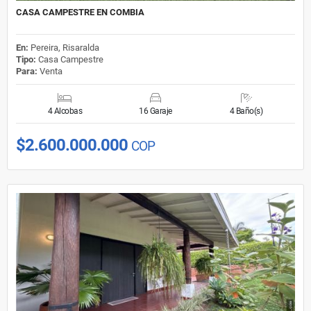
CASA CAMPESTRE EN COMBIA
En:
Pereira, Risaralda
Tipo:
Casa Campestre
Para:
Venta
4 Alcobas
16 Garaje
4 Baño(s)
$2.600.000.000
COP