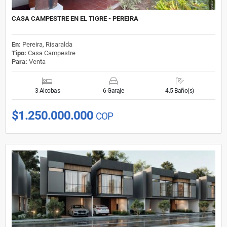
CASA CAMPESTRE EN EL TIGRE - PEREIRA
En:
Pereira, Risaralda
Tipo:
Casa Campestre
Para:
Venta
3 Alcobas
6 Garaje
4.5 Baño(s)
$1.250.000.000
COP